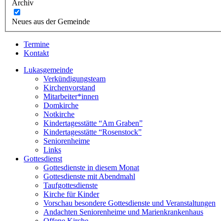
Archiv
Neues aus der Gemeinde
Termine
Kontakt
Lukasgemeinde
Verkündigungsteam
Kirchenvorstand
Mitarbeiter*innen
Domkirche
Notkirche
Kindertagesstätte “Am Graben”
Kindertagesstätte “Rosenstock”
Seniorenheime
Links
Gottesdienst
Gottesdienste in diesem Monat
Gottesdienste mit Abendmahl
Taufgottesdienste
Kirche für Kinder
Vorschau besondere Gottesdienste und Veranstaltungen
Andachten Seniorenheime und Marienkrankenhaus
Offene Kirche