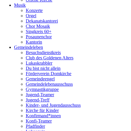
Musik
Konzerte
Orgel
Dekanatskantorei
Chor Mosaik
Singkreis 60+
Posaunenchor
Kantorin
Gemeindeleben
Besuchsdienstkreis
Club des Goldenen Alters
Lukaskrabbler
Du bist nicht allein
Förderverein Domkirche
Gemeindeengel
Gemeindelebenausschuss
Gymnastikgruppe
Jugend-Teamer
Jugend-Treff
Kinder- und Jugendausschuss
Kirche für Kinder
Konfirmand*innen
Konfi-Teamer
Pfadfinder