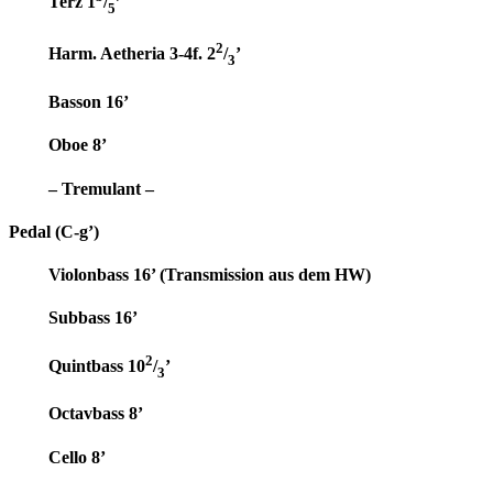
Terz 1
/
’
5
2
Harm. Aetheria 3-4f. 2
/
’
3
Basson 16’
Oboe 8’
– Tremulant –
Pedal (C-g’)
Violonbass 16’ (Transmission aus dem HW)
Subbass 16’
2
Quintbass 10
/
’
3
Octavbass 8’
Cello 8’