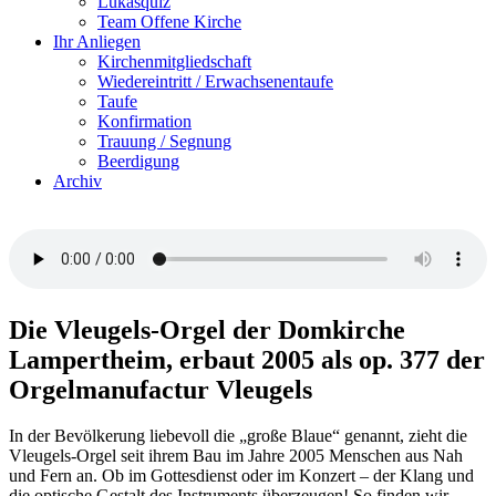
Lukasquiz
Team Offene Kirche
Ihr Anliegen
Kirchenmitgliedschaft
Wiedereintritt / Erwachsenentaufe
Taufe
Konfirmation
Trauung / Segnung
Beerdigung
Archiv
Die Vleugels-Orgel der Domkirche
Lampertheim, erbaut 2005 als op. 377 der
Orgelmanufactur Vleugels
In der Bevölkerung liebevoll die „große Blaue“ genannt, zieht die
Vleugels-Orgel seit ihrem Bau im Jahre 2005 Menschen aus Nah
und Fern an. Ob im Gottesdienst oder im Konzert – der Klang und
die optische Gestalt des Instruments überzeugen! So finden wir