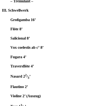
– Tremulant –
III. Schwellwerk
Großgamba 16’
Flöte 8’
Salicional 8’
Vox coelestis ab c° 8’
Fugara 4’
Traversflöte 4’
2
Nasard 2
/
’
3
Flautino 2’
Violine 2’ (Auszug)
3