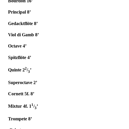
Bourdon 16’
Principal 8’
Gedacktflöte 8’
Viol di Gamb 8’
Octave 4’
Spitzflöte 4’
2
Quinte 2
/
’
3
Superoctave 2’
Cornett 5f. 8’
1
Mixtur 4f. 1
/
’
3
Trompete 8’