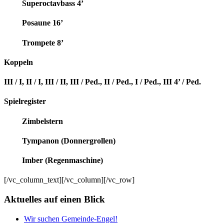
Superoctavbass 4’
Posaune 16’
Trompete 8’
Koppeln
III / I, II / I, III / II, III / Ped., II / Ped., I / Ped., III 4’ / Ped.
Spielregister
Zimbelstern
Tympanon (Donnergrollen)
Imber (Regenmaschine)
[/vc_column_text][/vc_column][/vc_row]
Aktuelles auf einen Blick
Wir suchen Gemeinde-Engel!