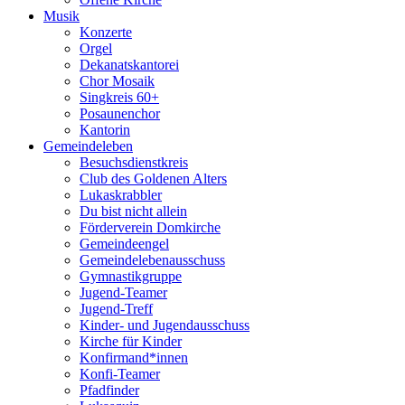
Musik
Konzerte
Orgel
Dekanatskantorei
Chor Mosaik
Singkreis 60+
Posaunenchor
Kantorin
Gemeindeleben
Besuchsdienstkreis
Club des Goldenen Alters
Lukaskrabbler
Du bist nicht allein
Förderverein Domkirche
Gemeindeengel
Gemeindelebenausschuss
Gymnastikgruppe
Jugend-Teamer
Jugend-Treff
Kinder- und Jugendausschuss
Kirche für Kinder
Konfirmand*innen
Konfi-Teamer
Pfadfinder