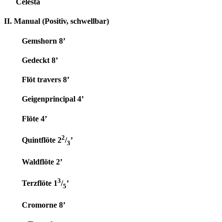
Celesta
II. Manual (Positiv, schwellbar)
Gemshorn 8’
Gedeckt 8’
Flöt travers 8’
Geigenprincipal 4’
Flöte 4’
2
Quintflöte 2
/
’
3
Waldflöte 2’
3
Terzflöte 1
/
’
5
Cromorne 8’