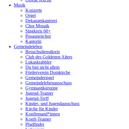
Musik
Konzerte
Orgel
Dekanatskantorei
Chor Mosaik
Singkreis 60+
Posaunenchor
Kantorin
Gemeindeleben
Besuchsdienstkreis
Club des Goldenen Alters
Lukaskrabbler
Du bist nicht allein
Förderverein Domkirche
Gemeindeengel
Gemeindelebenausschuss
Gymnastikgruppe
Jugend-Teamer
Jugend-Treff
Kinder- und Jugendausschuss
Kirche für Kinder
Konfirmand*innen
Konfi-Teamer
Pfadfinder