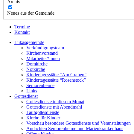
Archiv
Neues aus der Gemeinde
Termine
Kontakt
Lukasgemeinde
Verkündigungsteam
Kirchenvorstand
Mitarbeiter*innen
Domkirche
Notkirche
Kindertagesstätte “Am Graben”
Kindertagesstätte “Rosenstock”
Seniorenheime
Links
Gottesdienst
Gottesdienste in diesem Monat
Gottesdienste mit Abendmahl
Taufgottesdienste
Kirche für Kinder
Vorschau besondere Gottesdienste und Veranstaltungen
Andachten Seniorenheime und Marienkrankenhaus
Offene Kirche