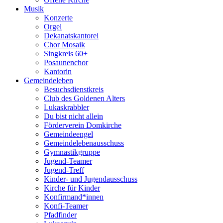
Musik
Konzerte
Orgel
Dekanatskantorei
Chor Mosaik
Singkreis 60+
Posaunenchor
Kantorin
Gemeindeleben
Besuchsdienstkreis
Club des Goldenen Alters
Lukaskrabbler
Du bist nicht allein
Förderverein Domkirche
Gemeindeengel
Gemeindelebenausschuss
Gymnastikgruppe
Jugend-Teamer
Jugend-Treff
Kinder- und Jugendausschuss
Kirche für Kinder
Konfirmand*innen
Konfi-Teamer
Pfadfinder