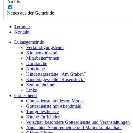
Archiv
Neues aus der Gemeinde
Termine
Kontakt
Lukasgemeinde
Verkündigungsteam
Kirchenvorstand
Mitarbeiter*innen
Domkirche
Notkirche
Kindertagesstätte “Am Graben”
Kindertagesstätte “Rosenstock”
Seniorenheime
Links
Gottesdienst
Gottesdienste in diesem Monat
Gottesdienste mit Abendmahl
Taufgottesdienste
Kirche für Kinder
Vorschau besondere Gottesdienste und Veranstaltungen
Andachten Seniorenheime und Marienkrankenhaus
Offene Kirche