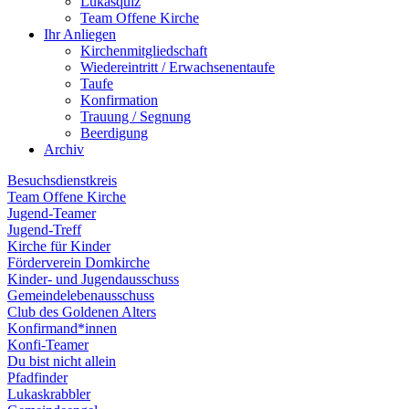
Lukasquiz
Team Offene Kirche
Ihr Anliegen
Kirchenmitgliedschaft
Wiedereintritt / Erwachsenentaufe
Taufe
Konfirmation
Trauung / Segnung
Beerdigung
Archiv
Besuchsdienstkreis
Team Offene Kirche
Jugend-Teamer
Jugend-Treff
Kirche für Kinder
Förderverein Domkirche
Kinder- und Jugendausschuss
Gemeindelebenausschuss
Club des Goldenen Alters
Konfirmand*innen
Konfi-Teamer
Du bist nicht allein
Pfadfinder
Lukaskrabbler