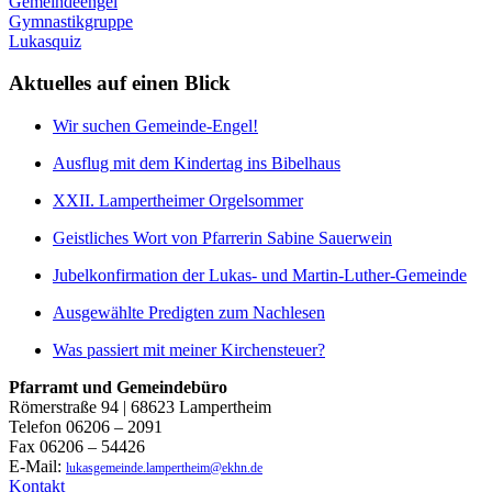
Gemeindeengel
Gymnastikgruppe
Lukasquiz
Aktuelles auf einen Blick
Wir suchen Gemeinde-Engel!
Ausflug mit dem Kindertag ins Bibelhaus
XXII. Lampertheimer Orgelsommer
Geistliches Wort von Pfarrerin Sabine Sauerwein
Jubelkonfirmation der Lukas- und Martin-Luther-Gemeinde
Ausgewählte Predigten zum Nachlesen
Was passiert mit meiner Kirchensteuer?
Pfarramt und Gemeindebüro
Römerstraße 94 | 68623 Lampertheim
Telefon 06206 – 2091
Fax 06206 – 54426
E-Mail:
lukasgemeinde.lampertheim@ekhn.de
Kontakt