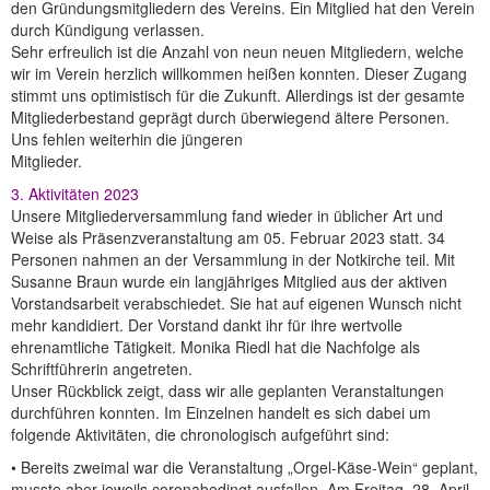
den Gründungsmitgliedern des Vereins. Ein Mitglied hat den Verein
durch Kündigung verlassen.
Sehr erfreulich ist die Anzahl von neun neuen Mitgliedern, welche
wir im Verein herzlich willkommen heißen konnten. Dieser Zugang
stimmt uns optimistisch für die Zukunft. Allerdings ist der gesamte
Mitgliederbestand geprägt durch überwiegend ältere Personen.
Uns fehlen weiterhin die jüngeren
Mitglieder.
3. Aktivitäten 2023
Unsere Mitgliederversammlung fand wieder in üblicher Art und
Weise als Präsenzveranstaltung am 05. Februar 2023 statt. 34
Personen nahmen an der Versammlung in der Notkirche teil. Mit
Susanne Braun wurde ein langjähriges Mitglied aus der aktiven
Vorstandsarbeit verabschiedet. Sie hat auf eigenen Wunsch nicht
mehr kandidiert. Der Vorstand dankt ihr für ihre wertvolle
ehrenamtliche Tätigkeit. Monika Riedl hat die Nachfolge als
Schriftführerin angetreten.
Unser Rückblick zeigt, dass wir alle geplanten Veranstaltungen
durchführen konnten. Im Einzelnen handelt es sich dabei um
folgende Aktivitäten, die chronologisch aufgeführt sind:
• Bereits zweimal war die Veranstaltung „Orgel-Käse-Wein“ geplant,
musste aber jeweils coronabedingt ausfallen. Am Freitag, 28. April