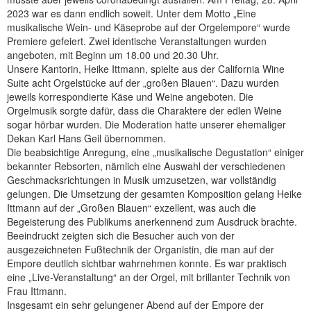
2023 war es dann endlich soweit. Unter dem Motto „Eine
musikalische Wein- und Käseprobe auf der Orgelempore“ wurde
Premiere gefeiert. Zwei identische Veranstaltungen wurden
angeboten, mit Beginn um 18.00 und 20.30 Uhr.
Unsere Kantorin, Heike Ittmann, spielte aus der California Wine
Suite acht Orgelstücke auf der „großen Blauen“. Dazu wurden
jeweils korrespondierte Käse und Weine angeboten. Die
Orgelmusik sorgte dafür, dass die Charaktere der edlen Weine
sogar hörbar wurden. Die Moderation hatte unserer ehemaliger
Dekan Karl Hans Geil übernommen.
Die beabsichtige Anregung, eine „musikalische Degustation“ einiger
bekannter Rebsorten, nämlich eine Auswahl der verschiedenen
Geschmacksrichtungen in Musik umzusetzen, war vollständig
gelungen. Die Umsetzung der gesamten Komposition gelang Heike
Ittmann auf der „Großen Blauen“ exzellent, was auch die
Begeisterung des Publikums anerkennend zum Ausdruck brachte.
Beeindruckt zeigten sich die Besucher auch von der
ausgezeichneten Fußtechnik der Organistin, die man auf der
Empore deutlich sichtbar wahrnehmen konnte. Es war praktisch
eine „Live-Veranstaltung“ an der Orgel, mit brillanter Technik von
Frau Ittmann.
Insgesamt ein sehr gelungener Abend auf der Empore der