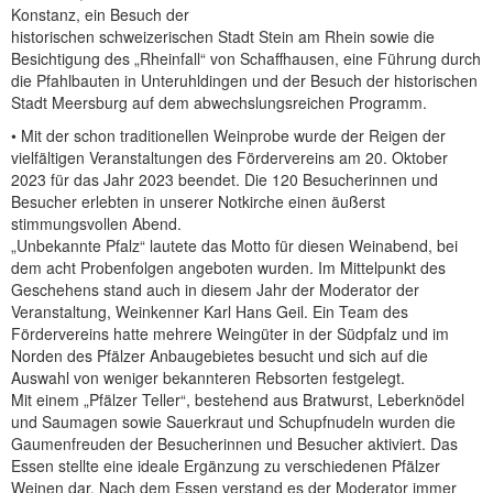
Konstanz, ein Besuch der
historischen schweizerischen Stadt Stein am Rhein sowie die
Besichtigung des „Rheinfall“ von Schaffhausen, eine Führung durch
die Pfahlbauten in Unteruhldingen und der Besuch der historischen
Stadt Meersburg auf dem abwechslungsreichen Programm.
• Mit der schon traditionellen Weinprobe wurde der Reigen der
vielfältigen Veranstaltungen des Fördervereins am 20. Oktober
2023 für das Jahr 2023 beendet. Die 120 Besucherinnen und
Besucher erlebten in unserer Notkirche einen äußerst
stimmungsvollen Abend.
„Unbekannte Pfalz“ lautete das Motto für diesen Weinabend, bei
dem acht Probenfolgen angeboten wurden. Im Mittelpunkt des
Geschehens stand auch in diesem Jahr der Moderator der
Veranstaltung, Weinkenner Karl Hans Geil. Ein Team des
Fördervereins hatte mehrere Weingüter in der Südpfalz und im
Norden des Pfälzer Anbaugebietes besucht und sich auf die
Auswahl von weniger bekannteren Rebsorten festgelegt.
Mit einem „Pfälzer Teller“, bestehend aus Bratwurst, Leberknödel
und Saumagen sowie Sauerkraut und Schupfnudeln wurden die
Gaumenfreuden der Besucherinnen und Besucher aktiviert. Das
Essen stellte eine ideale Ergänzung zu verschiedenen Pfälzer
Weinen dar. Nach dem Essen verstand es der Moderator immer