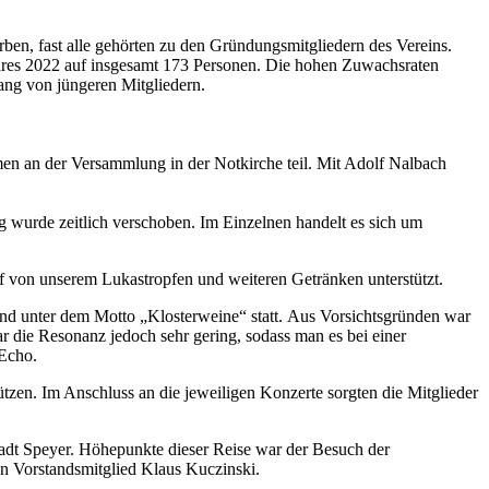
orben, fast alle gehörten zu den Gründungsmitgliedern
des Vereins.
hres 20
2
2
auf insgesamt
17
3
Person
en
.
Die hohen
Zuwachsraten
gang von jüngeren Mitgliedern
.
hmen an der Versammlung
in der Notkirche
teil. Mit Adolf
Nalbach
g wurde zeitlich verschoben.
Im Einzelnen
handelt es
sich um
uf von unserem Lukastropfen und weiteren
Getränken unterstützt.
and
unter dem Motto „Klosterweine“ statt.
Aus Vorsichtsgründen war
war die Resonanz jedoch
sehr gering, sodass man es bei einer
 Echo.
tzen. Im Anschluss an die jeweiligen Konzerte sorgten
die Mitglieder
adt Speyer. Höhepunkte dieser Reise war der
Besuch der
on Vorstandsmitglied Klaus
Kuczinski.