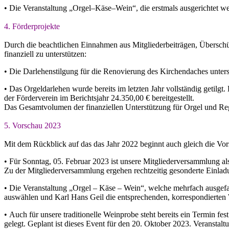
•
Die Veranstaltung „Orgel
–
Käse
–
Wein“, die erstmals ausgerichtet w
4.
Förderprojekte
Durch die beachtlichen Einnahmen aus Mitgliederbeiträgen, Übersch
finanziell zu
unterstützen:
•
D
ie
Darlehenstilgung
für
die
Renovierung
des
Kirchendaches
unter
•
Das Orgeldarlehen wurde bereits im letzten Jahr vollständig getilgt.
der Förderverein im Berichtsjahr 24.350,00 € bereitgestellt.
Das Gesamtvolumen der finanziellen Unterstützung für Orgel
und
Reg
5.
Vorschau 202
3
Mit dem Rückblick auf das das Jahr 20
2
2
beginnt auch gleich die V
•
Für
Sonntag,
05
.
Februar 202
3
ist
unsere Mitgliederversammlung
al
Zu der Mitgliederversammlung ergehen rechtzeitig gesonderte Einla
•
Die Veranstaltung „Orgel
–
Käse
–
Wein“, welche mehrfach ausgef
auswählen und Karl Hans Geil die entsprechenden
, korrespondierten
•
Auch fü
r unsere traditionelle Weinprobe steht bereits ein Termin fes
gelegt.
Geplant
ist
dieses
Event
für
den
20
.
Oktober
2023.
Veranstaltu