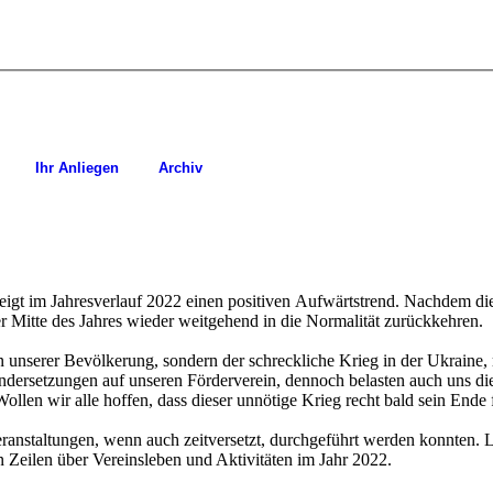
Ihr Anliegen
Archiv
eigt im Jahresverlauf 2022
einen
positiven
Aufwärtstrend.
Nachdem
di
er Mitte
des Jahres wieder weitgehend in die Normalität zurückkehren.
n unserer Bevölkerung,
son
dern der schreckliche Krieg in der Ukraine
dersetzungen auf unseren Förderverein, dennoch belasten auch uns die
llen wir alle hoffen, dass dieser unnötige Krieg recht bald sein Ende 
 Veranstaltungen, wenn auch
zeitversetzt, durchgeführt werden konnten
.
L
 Zeilen über Vereinsleben
und Aktivitäten
im
J
ahr 202
2
.