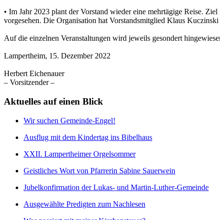
•
Im Jahr 202
3
plant der Vorstand wieder eine
mehrtägige Reise
. Ziel
vorgesehen.
Die
Organisation
hat
Vorstandsmitglied
Klaus
Kuczinsk
Auf
die einzelnen
Veranstaltungen wird jeweils gesondert hingewiese
Lampertheim, 15. Dezember 202
2
Herbert Eichenauer
–
Vorsi
tzender
–
Aktuelles auf einen Blick
Wir suchen Gemeinde-Engel!
Ausflug mit dem Kindertag ins Bibelhaus
XXII. Lampertheimer Orgelsommer
Geistliches Wort von Pfarrerin Sabine Sauerwein
Jubelkonfirmation der Lukas- und Martin-Luther-Gemeinde
Ausgewählte Predigten zum Nachlesen