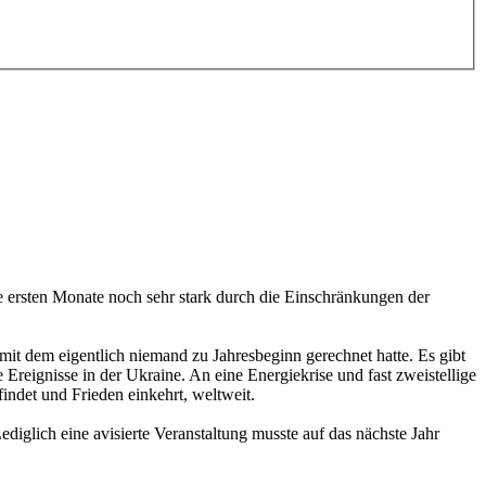
e
ersten
Monate
noch
sehr
stark
durch
die
Einschränkungen der
, mit dem eigentlich niemand zu Jahresbeginn
gerechnet
hatte.
Es
gibt
 Ereignis
se in der
Ukraine. An eine Energiekrise und fast zweistellige
findet
und Frieden einkehrt, weltweit.
ediglich eine avisierte Veranstaltung musste auf das
nächste Jahr