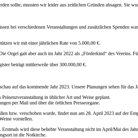
erden sollte, mussten wir
leider aus zeitlichen Gründen absagen. Sie wu
üsse
n
bei verschiedenen
Veranstaltungen und zusätzliche
n
Spenden war 
stützen
wir
mit
einer
jährlichen Rate von 5.000,00 €.
 Die Orgel galt aber
auch im
Jahr 2022 als „Förderkind“ des Vereins. F
ister beträ
gt mittlerweile
über
30
0
.000,00 €.
orschau auf das kommende Jahr
202
3
.
Unsere Planungen sehen
für das 
s Präsenzveranstaltung in
üblicher Art und Weise geplant.
dungen per Mail und über
die örtlichen Presseorgane.
allen bzw. verschoben wurde,
findet nun am 2
8
. April 2023 auf der Em
Weine
vorstellen.
t. Erstmals wird diese
beliebte Veranstaltung nicht im April/Mai des Jahr
ngsort ist die Notkirche.