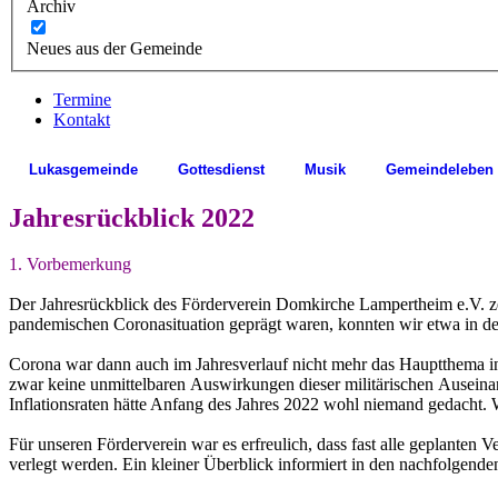
Archiv
Neues aus der Gemeinde
Termine
Kontakt
Lukasgemeinde
Gottesdienst
Musik
Gemeindeleben
Jahresrückblick 202
2
1.
Vorbemerkung
Der Jahresrückblick des Förderverein Domkirche Lampertheim e.V.
z
pandemischen Coronasituation geprägt waren, konnten wir etwa in d
Corona war dann auch im Jahresverlauf nicht mehr das Hauptthema i
zwar
keine
unmittelbaren
Auswirkungen
dieser
militärischen
Auseinan
Inflationsraten hätte Anfang des Jahres 2022
wohl niemand gedacht. Wo
Für
unseren
För
derverein war
es
e
rfreulich, dass fast alle geplanten
verlegt werden.
Ein kleiner Überblick informiert in den nachfolge
nden