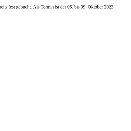
reits
fest
gebucht
.
Als Termin ist der
0
5
.
bis 09.
Oktober
202
3