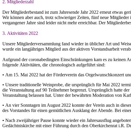
2.
Mitgliederzahl
Der Mitgliederbestand
ist
zum Jahresende
Jahr 202
2
erneut etwas
geri
Wir k
önnen
aber auch, trotz schwieriger Zeiten
,
fünf
neue Mitglieder
vergangener Jahre sind leider nicht mehr erreichbar.
Der Mitg
liederbe
3.
Aktivitäten 20
2
2
Unsere Mitgliederversammlung fand wieder in üblicher Art und Weis
wurde ein langjähriges
M
itglied aus de
r aktiven
Vorstand
sa
rbeit
verab
Aufgrund der coronabedingten Einschränkungen kam es zu keinen Au
folgende
Aktivitäten
, die
chronologisch
aufgeführt
sind
:
•
Am 15. Mai
2022 hat der Förderverein das Orgelwunschkonzert un
•
Unsere
traditionelle
Weinprobe
,
die
ursprünglich
für
Mai
2022
termi
die Veranstaltung auf 90 Teilnehmer begrenzt. Ursprünglich hatte der
Veranstaltung bel
as
s
en hat
. Unter der bewährten
Moderation von Karl
•
An vie
r Sonntagen im August 2022
konnte der Verein auch in dies
des Vorstandes für einen gemütlichen Ausklang der Abende.
Be
i ein
•
Nach zweijähriger Pause konnte wieder ein Jahresausflug angebot
Gedächtniskirche mit einer Führung durch den Oberkirchenrat i.R. Dr