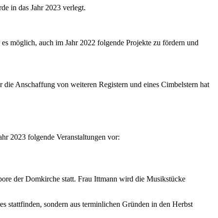
rde in das Jahr 202
3 verlegt.
es möglich, auch im Jahr 2022
folgende Projekte
zu fördern und
ür die Anschaffung von weiteren Registern und eines
Cimbelstern hat
Jahr 2023
folgende Veranstaltungen vor:
pore der Domkirche statt. Frau Ittman
n
wird die
Musikstücke
es stattfinden, sondern aus
terminlichen
Gründen
in
den
Herbst