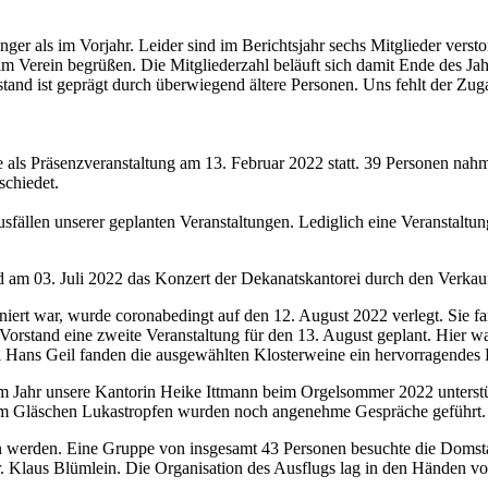
nger als i
m
Vorjahr.
Leider
sind im Berichtsjahr
sechs
Mitglieder verst
 im Verein begrüßen
.
Die
Mitgliederzahl beläuft sich damit Ende des Ja
stand ist
gep
rägt durch üb
erwiegend ältere Personen. Uns fehlt der Zu
e als Präsenzveranstaltung am
1
3
. Februar 202
2
statt. 39 Personen na
schiedet.
sfällen unserer geplanten
Veranstaltungen. Lediglich eine Veranstaltun
d am 03. Juli 2022 das
Konzert der Dekanatskantorei durch den Verka
niert
war,
wurde
coronabedingt auf den 12. August 2022 verlegt
. Sie
f
Vorstand eine zweite
Veranstaltung für den 13. August geplant. Hier 
 Hans Geil fanden die ausgewählten Klosterweine ein hervorragendes
em Jahr unsere Kantorin Heike
Ittmann beim Orgelsommer 2022 unterstü
em
Gläschen
Lukastropfen wurden noch angenehme Gespräche geführt.
en werden. Eine Gruppe von
insgesamt 43 Personen besuchte die Domst
. Kl
aus
Blümlein. Die Organisation des Ausflugs lag in den Händen v