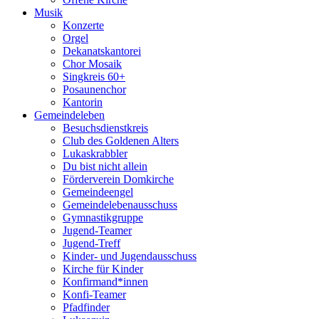
Musik
Konzerte
Orgel
Dekanatskantorei
Chor Mosaik
Singkreis 60+
Posaunenchor
Kantorin
Gemeindeleben
Besuchsdienstkreis
Club des Goldenen Alters
Lukaskrabbler
Du bist nicht allein
Förderverein Domkirche
Gemeindeengel
Gemeindelebenausschuss
Gymnastikgruppe
Jugend-Teamer
Jugend-Treff
Kinder- und Jugendausschuss
Kirche für Kinder
Konfirmand*innen
Konfi-Teamer
Pfadfinder