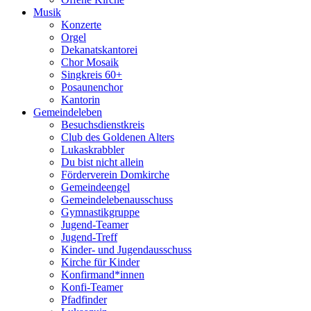
Musik
Konzerte
Orgel
Dekanatskantorei
Chor Mosaik
Singkreis 60+
Posaunenchor
Kantorin
Gemeindeleben
Besuchsdienstkreis
Club des Goldenen Alters
Lukaskrabbler
Du bist nicht allein
Förderverein Domkirche
Gemeindeengel
Gemeindelebenausschuss
Gymnastikgruppe
Jugend-Teamer
Jugend-Treff
Kinder- und Jugendausschuss
Kirche für Kinder
Konfirmand*innen
Konfi-Teamer
Pfadfinder