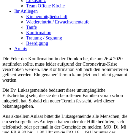
Lukasquiz
Team Offene Kirche
Ihr Anliegen
Kirchenmitgliedschaft
Wiedereintritt / Erwachsenentaufe
Taufe
Konfirmation
Trauung / Segnung
Beerdigung
Archiv
Die Feier der Konfirmation in der Domkirche, die am 26.4.2020
stattfinden sollte, muss leider aufgrund der Coronavirus-Krise
verschoben werden. Die Konfirmation soll nach den Sommerferien
gefeiert werden. Ein genauer Termin kann jetzt noch nicht genannt
werden.
Die Ev. Lukasgemeinde bedauert diese unumgängliche
Entscheidung sehr, die sie den betroffenen Familien vorab schon
mitgeteilt hat. Sobald ein neuer Termin feststeht, wird dieser
bekanntgegeben.
Aus aktuellem Anlass bittet die Lukasgemeinde alle Menschen, die
ein seelsorgerliches Anliegen haben oder der Hilfe bedürfen, sich
telefonisch oder per mail in der Gemeinde zu melden. MO, Di, Mi
und FR 9.30 bis 11.30 Uhr sowie DO 16 – 19 Uhr unter der