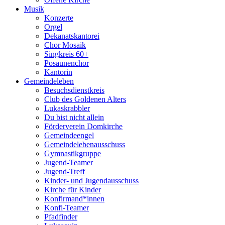
Musik
Konzerte
Orgel
Dekanatskantorei
Chor Mosaik
Singkreis 60+
Posaunenchor
Kantorin
Gemeindeleben
Besuchsdienstkreis
Club des Goldenen Alters
Lukaskrabbler
Du bist nicht allein
Förderverein Domkirche
Gemeindeengel
Gemeindelebenausschuss
Gymnastikgruppe
Jugend-Teamer
Jugend-Treff
Kinder- und Jugendausschuss
Kirche für Kinder
Konfirmand*innen
Konfi-Teamer
Pfadfinder