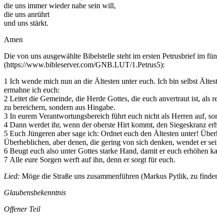
die uns immer wieder nahe sein will,
die uns anrührt
und uns stärkt.
Amen
Die von uns ausgewählte Bibelstelle steht im ersten Petrusbrief im fü
(https://www.bibleserver.com/GNB.LUT/1.Petrus5):
1 Ich wende mich nun an die Ältesten unter euch. Ich bin selbst Ältes
ermahne ich euch:
2 Leitet die Gemeinde, die Herde Gottes, die euch anvertraut ist, als 
zu bereichern, sondern aus Hingabe.
3 In eurem Verantwortungsbereich führt euch nicht als Herren auf, s
4 Dann werdet ihr, wenn der oberste Hirt kommt, den Siegeskranz erha
5 Euch Jüngeren aber sage ich: Ordnet euch den Ältesten unter! Überh
Überheblichen, aber denen, die gering von sich denken, wendet er se
6 Beugt euch also unter Gottes starke Hand, damit er euch erhöhen k
7 Alle eure Sorgen werft auf ihn, denn er sorgt für euch.
Lied:
Möge die Straße uns zusammenführen (Markus Pytlik, zu find
Glaubensbekenntnis
Offener Teil