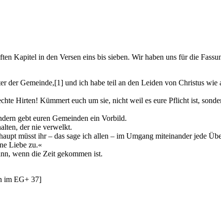
nften Kapitel in den Versen eins bis sieben. Wir haben uns für die Fass
ter der Gemeinde,[1] und ich habe teil an den Leiden von Christus wie 
rechte Hirten! Kümmert euch um sie, nicht weil es eure Pflicht ist, sonde
ondern gebt euren Gemeinden ein Vorbild.
lten, der nie verwelkt.
aupt müsst ihr – das sage ich allen – im Umgang miteinander jede Über
ine Liebe zu.«
ann, wenn die Zeit gekommen ist.
en im EG+ 37]