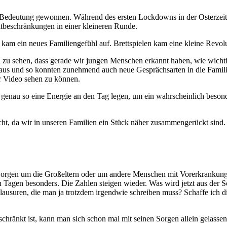
an Bedeutung gewonnen. Während des ersten Lockdowns in der Osterzeit w
ktbeschränkungen in einer kleineren Runde.
am ein neues Familiengefühl auf. Brettspielen kam eine kleine Revol
zu sehen, dass gerade wir jungen Menschen erkannt haben, wie wichtig 
ion aus und so konnten zunehmend auch neue Gesprächsarten in die Fami
er Video sehen zu können.
 genau so eine Energie an den Tag legen, um ein wahrscheinlich beso
cht, da wir in unseren Familien ein Stück näher zusammengerückt sind.
 Sorgen um die Großeltern oder um andere Menschen mit Vorerkrankung
en Tagen besonders. Die Zahlen steigen wieder. Was wird jetzt aus de
lausuren, die man ja trotzdem irgendwie schreiben muss? Schaffe ich d
schränkt ist, kann man sich schon mal mit seinen Sorgen allein gelassen