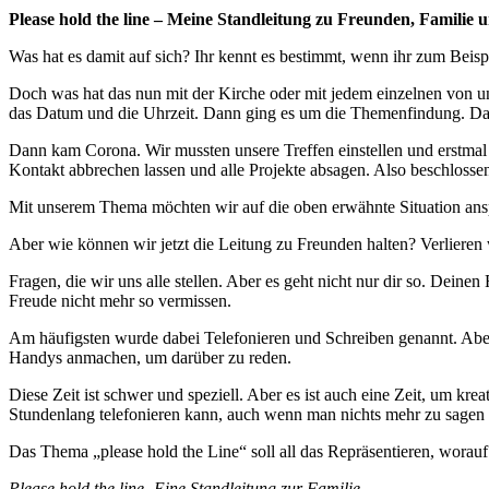
Please hold the line – Meine Standleitung zu Freunden, Familie 
Was hat es damit auf sich? Ihr kennt es bestimmt, wenn ihr zum Beis
Doch was hat das nun mit der Kirche oder mit jedem einzelnen von u
das Datum und die Uhrzeit. Dann ging es um die Themenfindung. Da
Dann kam Corona. Wir mussten unsere Treffen einstellen und erstmal ü
Kontakt abbrechen lassen und alle Projekte absagen. Also beschlossen 
Mit unserem Thema möchten wir auf die oben erwähnte Situation anspie
Aber wie können wir jetzt die Leitung zu Freunden halten? Verliere
Fragen, die wir uns alle stellen. Aber es geht nicht nur dir so. Dei
Freude nicht mehr so vermissen.
Am häufigsten wurde dabei Telefonieren und Schreiben genannt. Aber
Handys anmachen, um darüber zu reden.
Diese Zeit ist schwer und speziell. Aber es ist auch eine Zeit, um kr
Stundenlang telefonieren kann, auch wenn man nichts mehr zu sagen 
Das Thema „please hold the Line“ soll all das Repräsentieren, worauf
Please hold the line- Eine Standleitung zur Familie