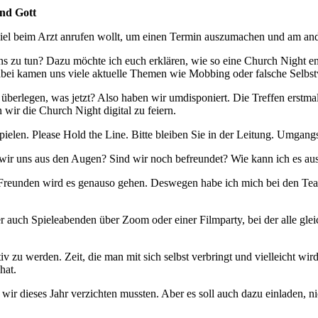
und Gott
piel beim Arzt anrufen wollt, um einen Termin auszumachen und am and
ns zu tun? Dazu möchte ich euch erklären, wie so eine Church Night e
bei kamen uns viele aktuelle Themen wie Mobbing oder falsche Selb
berlegen, was jetzt? Also haben wir umdisponiert. Die Treffen erstmal
wir die Church Night digital zu feiern.
len. Please Hold the Line. Bitte bleiben Sie in der Leitung. Umgangssp
n wir uns aus den Augen? Sind wir noch befreundet? Wie kann ich es au
nen Freunden wird es genauso gehen. Deswegen habe ich mich bei den Te
 auch Spieleabenden über Zoom oder einer Filmparty, bei der alle gl
eativ zu werden. Zeit, die man mit sich selbst verbringt und vielleicht
hat.
 wir dieses Jahr verzichten mussten. Aber es soll auch dazu einladen, n