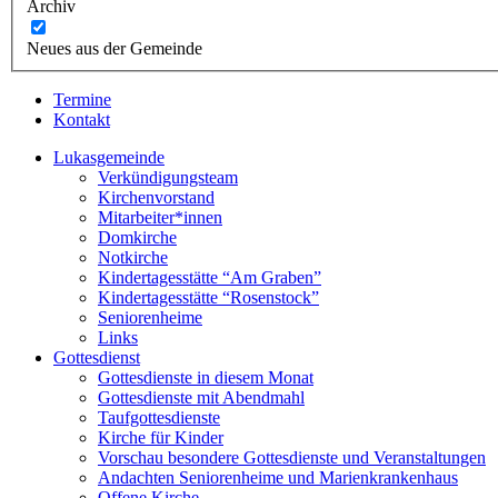
Archiv
Neues aus der Gemeinde
Termine
Kontakt
Lukasgemeinde
Verkündigungsteam
Kirchenvorstand
Mitarbeiter*innen
Domkirche
Notkirche
Kindertagesstätte “Am Graben”
Kindertagesstätte “Rosenstock”
Seniorenheime
Links
Gottesdienst
Gottesdienste in diesem Monat
Gottesdienste mit Abendmahl
Taufgottesdienste
Kirche für Kinder
Vorschau besondere Gottesdienste und Veranstaltungen
Andachten Seniorenheime und Marienkrankenhaus
Offene Kirche