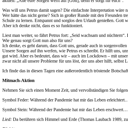
aktuell: „Alle eure Sorgen werft auf [Gott], denn er sorgt für euch“.
Was will uns Petrus damit sagen? Die einfachste Interpretation wäre 
Wer hätte das nicht gerne? Sich in großer Runde mit den Freunden treff
Schule zu lernen. Entspannt und sorglos den Urlaub genießen. Gott w
Aber ich denke nicht, dass es so funktioniert.
Liest man weiter, so fährt Petrus fort: „Seid wachsam und nüchtern“.
Wie genau sorgt Gott nun also für uns?
Ich denke, es geht darum, dass Gott uns, gerade auch in sorgenvollen
Unsere Sorgen auf ihn werfen, wie Petrus es schreibt. Er hilft uns, 
gut wird. Aber es bedeutet, dass wir – auch im Lockdown – mit unseren
zwar nicht all unsere Probleme für uns löst, der uns aber hilft, selbst
Ich finde das in diesen Tagen eine außerordentlich tröstende Botschaft
Mitmach-Aktion
Nehmen Sie sich einen Moment Zeit, und vervollständigen Sie folgend
Symbol Feder: Während der Pandemie hat mir das Leben erleichtert
Symbol Stein: Während der Pandemie hat mir das Leben erschwert…
Lied:
Da berühren sich Himmel und Erde (Thomas Laubach 1989, zu