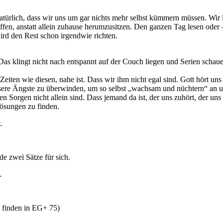
natürlich, dass wir uns um gar nichts mehr selbst kümmern müssen. Wir 
en, anstatt allein zuhause herumzusitzen. Den ganzen Tag lesen oder – he
ird den Rest schon irgendwie richten.
 Das klingt nicht nach entspannt auf der Couch liegen und Serien schau
 Zeiten wie diesen, nahe ist. Dass wir ihm nicht egal sind. Gott hört
unsere Ängste zu überwinden, um so selbst „wachsam und nüchtern“ an u
 Sorgen nicht allein sind. Dass jemand da ist, der uns zuhört, der uns a
 Lösungen zu finden.
.
e zwei Sätze für sich.
…
 finden in EG+ 75)